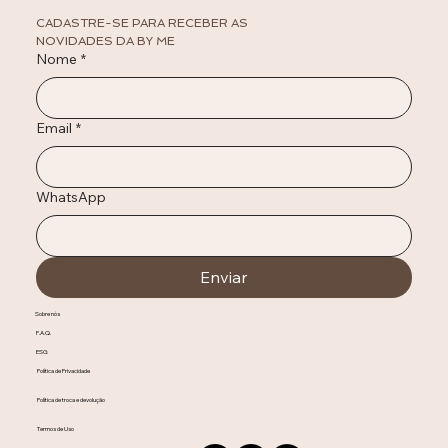
CADASTRE-SE PARA RECEBER AS 
NOVIDADES DA BY ME
Nome
*
Email
*
WhatsApp
Enviar
Sobre nós
F.A.Q.
ESG
Política de Privacidade
Política de troca e devolução
Termos de Uso