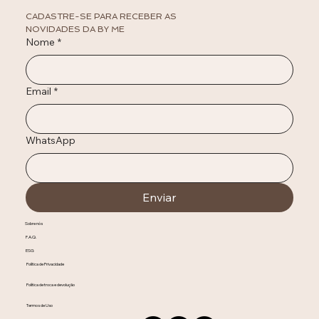
CADASTRE-SE PARA RECEBER AS 
NOVIDADES DA BY ME
Nome
*
Email
*
WhatsApp
Enviar
Sobre nós
F.A.Q.
ESG
Política de Privacidade
Política de troca e devolução
Termos de Uso