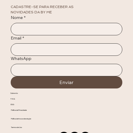
CADASTRE-SE PARA RECEBER AS 
NOVIDADES DA BY ME
Nome
*
Email
*
WhatsApp
Enviar
Sobre nós
F.A.Q.
ESG
Política de Privacidade
Política de troca e devolução
Termos de Uso