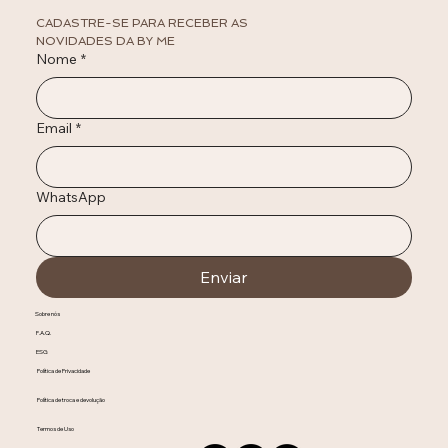
CADASTRE-SE PARA RECEBER AS 
NOVIDADES DA BY ME
Nome
*
Email
*
WhatsApp
Enviar
Sobre nós
F.A.Q.
ESG
Política de Privacidade
Política de troca e devolução
Termos de Uso