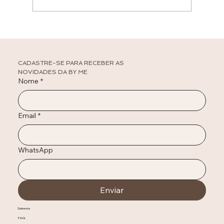
O que usar nas festas de fim de ano 2025
CADASTRE-SE PARA RECEBER AS 
NOVIDADES DA BY ME
Nome
*
Email
*
WhatsApp
Enviar
Sobre nós
F.A.Q.