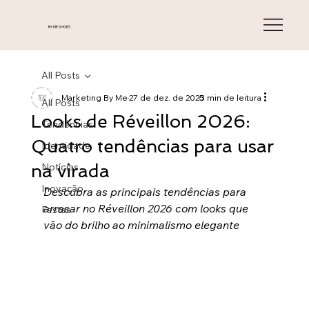
BY ME SHOES
All Posts
Marketing By Me
27 de dez. de 2025
3 min de leitura
All Posts
Looks de Réveillon 2026:
Tendências
Quatro tendências para usar
Identidade
na virada
Notícias
Inovação
Descubra as principais tendências para 
arrasar no Réveillon 2026 com looks que 
Festas
vão do brilho ao minimalismo elegante