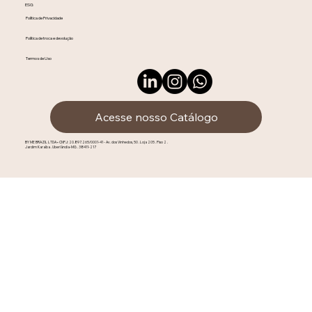
ESG
Política de Privacidade
Política de troca e devolução
Termos de Uso
Acesse nosso Catálogo
BY ME BRAZIL LTDA • CNPJ: 20.897.265/0001-41 - Av. dos Vinhedos, 50 . Loja 205 . Piso 2 .
Jardim Karaíba . Uberlândia-MG . 38411-217