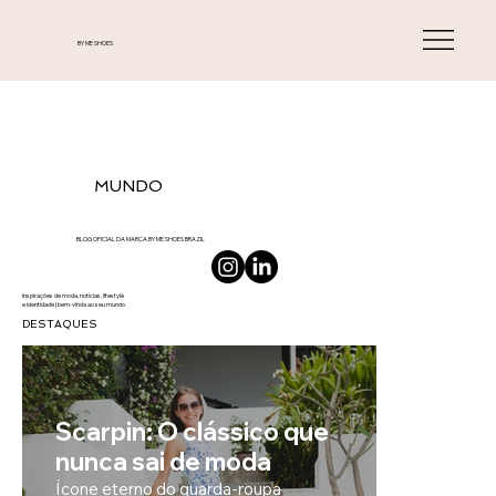
BY ME SHOES
MUNDO
BLOG OFICIAL DA MARCA BY ME SHOES BRAZIL
Inspirações de moda, notícias, lifestyle
e identidade | bem-vinda ao seu mundo.
DESTAQUES
Scarpin: O clássico que
nunca sai de moda
Ícone eterno do guarda-roupa