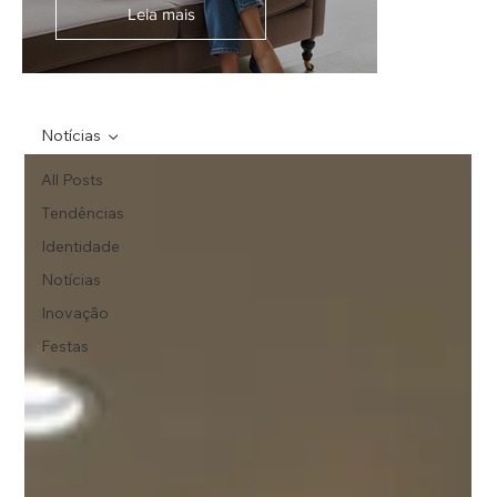
Leia mais
Notícias
All Posts
Tendências
Identidade
Notícias
Inovação
Festas