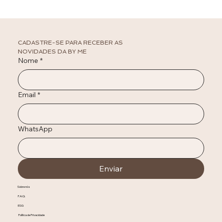
BY ME Shoes realiza evento de pré-lançamento em
Uberlândia com calçados personalizados, presença de
influenciadoras e apresentação exclusiva do conceito
premium da marca
CADASTRE-SE PARA RECEBER AS 
NOVIDADES DA BY ME
Nome
*
Email
*
WhatsApp